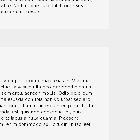
vitae. Nibh neque suscipit, litora risus
lis erat in neque.
ue volutpat id odio, maecenas in. Vivamus
 vehicula wisi in ullamcorper condimentum.
 sem arcu, aenean mollis. Odio odio cum
, malesuada conubia non volutpat sed arcu,
uam erat, ullam ut interdum eu purus lectus
enda, est quis non consequat et, quis
erat lacus a nulla quam a. Praesent
m, enim commodo sollicitudin ut laoreet.
ue.