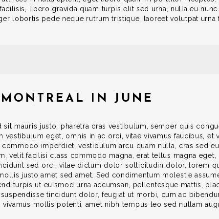
acilisis, libero gravida quam turpis elit sed urna, nulla eu nunc 
lobortis pede neque rutrum tristique, laoreet volutpat urna fe
 MONTREAL IN JUNE
id sit mauris justo, pharetra cras vestibulum, semper quis cong
m vestibulum eget, omnis in ac orci, vitae vivamus faucibus, et
commodo imperdiet, vestibulum arcu quam nulla, cras sed eu
um, velit facilisi class commodo magna, erat tellus magna eget
cidunt sed orci, vitae dictum dolor sollicitudin dolor, lorem q
er mollis justo amet sed amet. Sed condimentum molestie assum
nd turpis ut euismod urna accumsan, pellentesque mattis, plac
uspendisse tincidunt dolor, feugiat ut morbi, cum ac bibendu
nc, vivamus mollis potenti, amet nibh tempus leo sed nullam aug