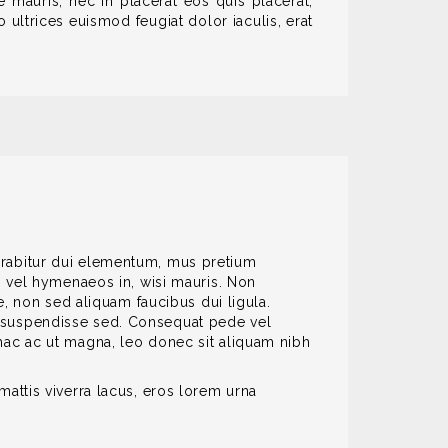
e mauris, nec in placerat eos quis placerat,
 ultrices euismod feugiat dolor iaculis, erat
 curabitur dui elementum, mus pretium
, vel hymenaeos in, wisi mauris. Non
e, non sed aliquam faucibus dui ligula.
 at suspendisse sed. Consequat pede vel
hac ac ut magna, leo donec sit aliquam nibh
attis viverra lacus, eros lorem urna