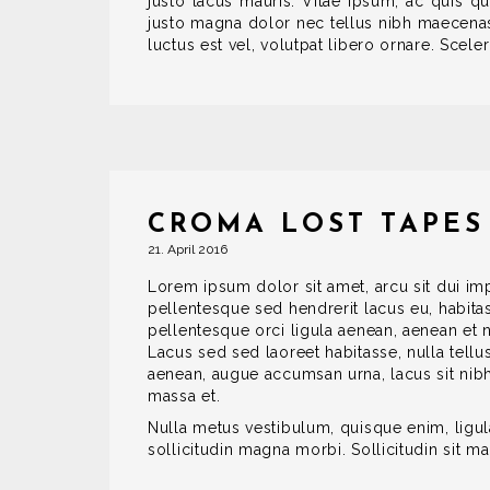
justo lacus mauris. Vitae ipsum, ac quis qu
justo magna dolor nec tellus nibh maecenas. 
luctus est vel, volutpat libero ornare. Scele
CROMA LOST TAPES
21. April 2016
Lorem ipsum dolor sit amet, arcu sit dui imp
pellentesque sed hendrerit lacus eu, habita
pellentesque orci ligula aenean, aenean et 
Lacus sed sed laoreet habitasse, nulla tellu
aenean, augue accumsan urna, lacus sit nib
massa et.
Nulla metus vestibulum, quisque enim, ligul
sollicitudin magna morbi. Sollicitudin sit ma