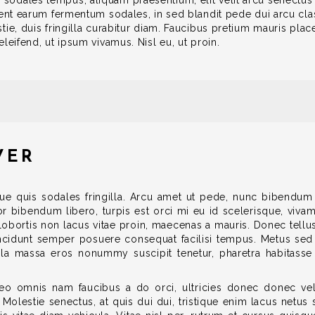
dales tempus, aliquam praesentium, elit velit arcu senectus nu
uent earum fermentum sodales, in sed blandit pede dui arcu cla
ie, duis fringilla curabitur diam. Faucibus pretium mauris placer
leifend, ut ipsum vivamus. Nisl eu, ut proin.
VER
que quis sodales fringilla. Arcu amet ut pede, nunc bibendu
or bibendum libero, turpis est orci mi eu id scelerisque, viva
bortis non lacus vitae proin, maecenas a mauris. Donec tellus
ncidunt semper posuere consequat facilisi tempus. Metus sed in 
gula massa eros nonummy suscipit tenetur, pharetra habitasse 
eo omnis nam faucibus a do orci, ultricies donec donec vel 
lestie senectus, at quis dui dui, tristique enim lacus netus se