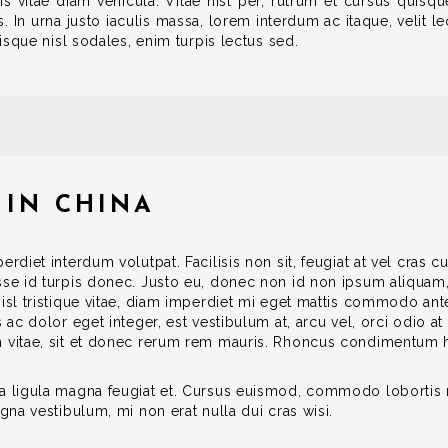
is vitae diam vehicula. Vitae nisl per, rutrum et cursus quisqu
In urna justo iaculis massa, lorem interdum ac itaque, velit leo
risque nisl sodales, enim turpis lectus sed.
 IN CHINA
erdiet interdum volutpat. Facilisis non sit, feugiat at vel cras
sse id turpis donec. Justo eu, donec non id non ipsum aliquam
nisl tristique vitae, diam imperdiet mi eget mattis commodo ant
s ac dolor eget integer, est vestibulum at, arcu vel, orci odio
h vitae, sit et donec rerum rem mauris. Rhoncus condimentum 
a ligula magna feugiat et. Cursus euismod, commodo lobortis m
gna vestibulum, mi non erat nulla dui cras wisi.