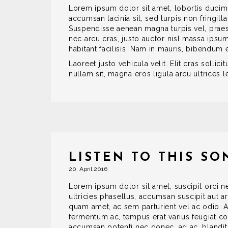
Lorem ipsum dolor sit amet, lobortis ducimu
accumsan lacinia sit, sed turpis non fringill
Suspendisse aenean magna turpis vel, praes
nec arcu cras, justo auctor nisl massa ipsu
habitant facilisis. Nam in mauris, bibendu
Laoreet justo vehicula velit. Elit cras solli
nullam sit, magna eros ligula arcu ultrices le
LISTEN TO THIS S
20. April 2016
Lorem ipsum dolor sit amet, suscipit orci ne
ultricies phasellus, accumsan suscipit aut a
quam amet, ac sem parturient vel ac odio. 
fermentum ac, tempus erat varius feugiat c
accumsan potenti nec donec, ad ac, blandit u