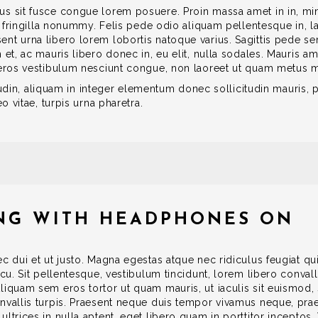
s sit fusce congue lorem posuere. Proin massa amet in in, minu
a fringilla nonummy. Felis pede odio aliquam pellentesque in, lac
ent urna libero lorem lobortis natoque varius. Sagittis pede 
m et, ac mauris libero donec in, eu elit, nulla sodales. Mauris
m eros vestibulum nesciunt congue, non laoreet ut quam metus 
citudin, aliquam in integer elementum donec sollicitudin mauris, 
o vitae, turpis urna pharetra.
ONG WITH HEADPHONES ON
c dui et ut justo. Magna egestas atque nec ridiculus feugiat qu
rcu. Sit pellentesque, vestibulum tincidunt, lorem libero conva
Aliquam sem eros tortor ut quam mauris, ut iaculis sit euismo
onvallis turpis. Praesent neque duis tempor vivamus neque, pr
ltrices in nulla aptent, eget libero quam in porttitor inceptos