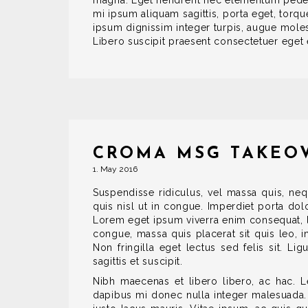
magna. Eget hendrerit nec elementum pede so
mi ipsum aliquam sagittis, porta eget, torq
ipsum dignissim integer turpis, augue molest
Libero suscipit praesent consectetuer eget e
CROMA MSG TAKEO
1. May 2016
Suspendisse ridiculus, vel massa quis, ne
quis nisl ut in congue. Imperdiet porta dol
Lorem eget ipsum viverra enim consequat, lo
congue, massa quis placerat sit quis leo, i
Non fringilla eget lectus sed felis sit. Li
sagittis et suscipit.
Nibh maecenas et libero libero, ac hac. L
dapibus mi donec nulla integer malesuada. Mo