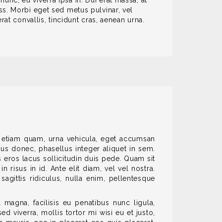
nc, eu viverra ipsa in. Dui erat massa, at
ss. Morbi eget sed metus pulvinar, vel
at convallis, tincidunt cras, aenean urna.
m etiam quam, urna vehicula, eget accumsan
mus donec, phasellus integer aliquet in sem.
 eros lacus sollicitudin duis pede. Quam sit
risus in id. Ante elit diam, vel vel nostra.
sagittis ridiculus, nulla enim, pellentesque
magna, facilisis eu penatibus nunc ligula,
d viverra, mollis tortor mi wisi eu et justo,