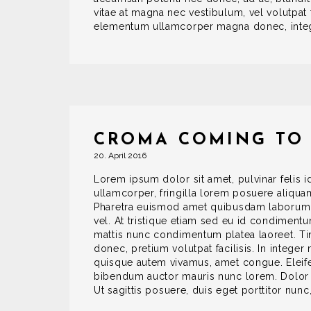
vitae at magna nec vestibulum, vel volutpat f
elementum ullamcorper magna donec, integer 
CROMA COMING TO
20. April 2016
Lorem ipsum dolor sit amet, pulvinar felis 
ullamcorper, fringilla lorem posuere aliqua
Pharetra euismod amet quibusdam laborum 
vel. At tristique etiam sed eu id condiment
mattis nunc condimentum platea laoreet. Tin
donec, pretium volutpat facilisis. In integ
quisque autem vivamus, amet congue. Eleife
bibendum auctor mauris nunc lorem. Dolor s
Ut sagittis posuere, duis eget porttitor nu