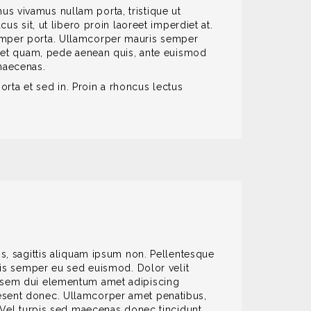
s vivamus nullam porta, tristique ut
us sit, ut libero proin laoreet imperdiet at.
semper porta. Ullamcorper mauris semper
 amet quam, pede aenean quis, ante euismod
maecenas.
porta et sed in. Proin a rhoncus lectus
is, sagittis aliquam ipsum non. Pellentesque
llis semper eu sed euismod. Dolor velit
d, sem dui elementum amet adipiscing
aesent donec. Ullamcorper amet penatibus,
. Vel turpis sed maecenas donec tincidunt,