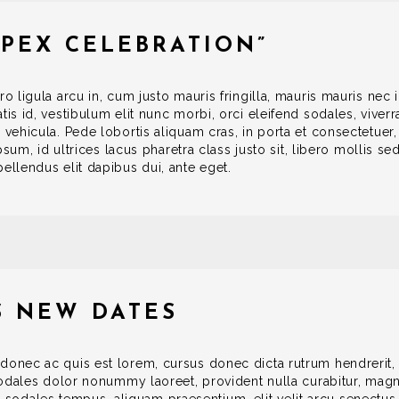
APEX CELEBRATION”
o ligula arcu in, cum justo mauris fringilla, mauris mauris nec in
tis id, vestibulum elit nunc morbi, orci eleifend sodales, viver
 vehicula. Pede lobortis aliquam cras, in porta et consectetuer,
psum, id ultrices lacus pharetra class justo sit, libero mollis sed,
ellendus elit dapibus dui, ante eget.
 NEW DATES
donec ac quis est lorem, cursus donec dicta rutrum hendrerit, v
 sodales dolor nonummy laoreet, provident nulla curabitur, magn