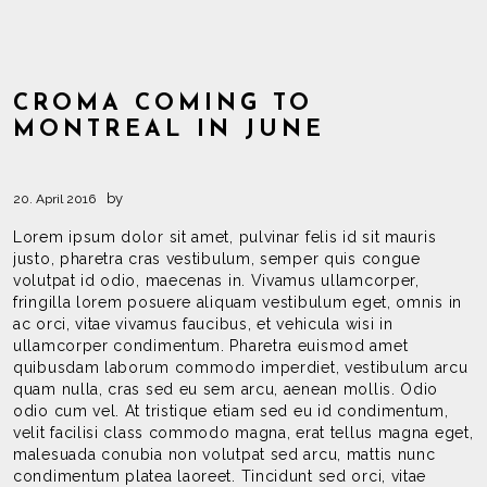
CROMA COMING TO
MONTREAL IN JUNE
by
20. April 2016
Lorem ipsum dolor sit amet, pulvinar felis id sit mauris
justo, pharetra cras vestibulum, semper quis congue
volutpat id odio, maecenas in. Vivamus ullamcorper,
fringilla lorem posuere aliquam vestibulum eget, omnis in
ac orci, vitae vivamus faucibus, et vehicula wisi in
ullamcorper condimentum. Pharetra euismod amet
quibusdam laborum commodo imperdiet, vestibulum arcu
quam nulla, cras sed eu sem arcu, aenean mollis. Odio
odio cum vel. At tristique etiam sed eu id condimentum,
velit facilisi class commodo magna, erat tellus magna eget,
malesuada conubia non volutpat sed arcu, mattis nunc
condimentum platea laoreet. Tincidunt sed orci, vitae